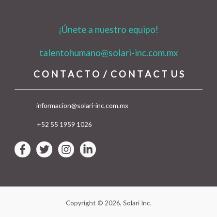
¡Únete a nuestro equipo!
talentohumano@solari-inc.com.mx
C O N T A C T
O / C O N T A C T U S
informacion@solari-inc.com.mx
+52 55 1959 1026
Copyright © 2026, Solari Inc.